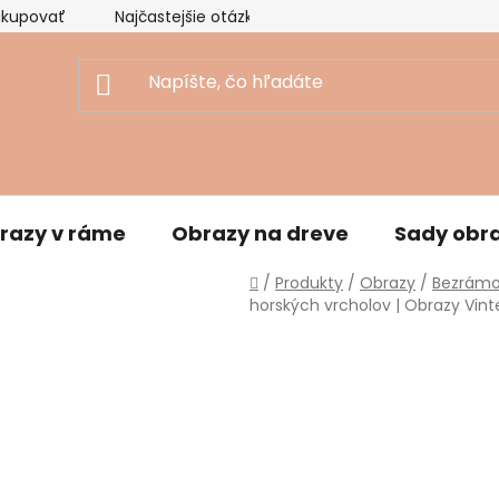
akupovať
Najčastejšie otázky
Ekologický prístup
razy v ráme
Obrazy na dreve
Sady obr
Domov
/
Produkty
/
Obrazy
/
Bezrámo
horských vrcholov | Obrazy Vint