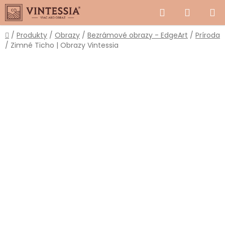
Prejsť
Hľadať
NÁKUP
na
obsah
KOŠÍK
Domov
/
Produkty
/
Obrazy
/
Bezrámové obrazy - EdgeArt
/
Príroda
/
Zimné Ticho | Obrazy Vintessia