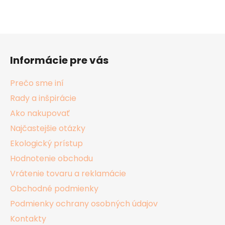
Z
á
Informácie pre vás
p
ä
Prečo sme iní
t
Rady a inšpirácie
i
Ako nakupovať
e
Najčastejšie otázky
Ekologický prístup
Hodnotenie obchodu
Vrátenie tovaru a reklamácie
Obchodné podmienky
Podmienky ochrany osobných údajov
Kontakty