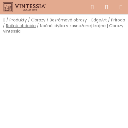
Prejsť
Hľadať
NÁKUP
na
obsah
KOŠÍK
Domov
/
Produkty
/
Obrazy
/
Bezrámové obrazy - EdgeArt
/
Príroda
/
Ročné obdobia
/
Nočná idylka v zasneženej krajine | Obrazy
Vintessia