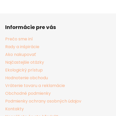
Z
á
Informácie pre vás
p
ä
Prečo sme iní
t
Rady a inšpirácie
i
Ako nakupovať
e
Najčastejšie otázky
Ekologický prístup
Hodnotenie obchodu
Vrátenie tovaru a reklamácie
Obchodné podmienky
Podmienky ochrany osobných údajov
Kontakty