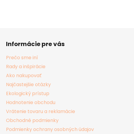
Z
á
Informácie pre vás
p
ä
Prečo sme iní
t
Rady a inšpirácie
i
Ako nakupovať
e
Najčastejšie otázky
Ekologický prístup
Hodnotenie obchodu
Vrátenie tovaru a reklamácie
Obchodné podmienky
Podmienky ochrany osobných údajov