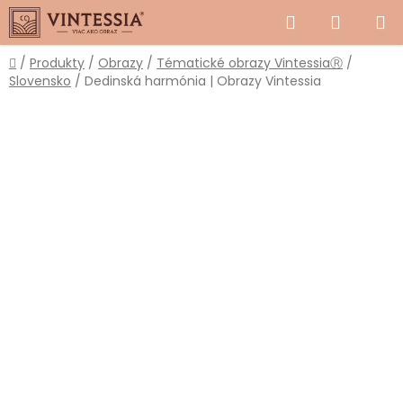
Prejsť
Hľadať
NÁKUP
na
obsah
KOŠÍK
Domov
/
Produkty
/
Obrazy
/
Tématické obrazy VintessiaⓇ
/
Slovensko
/
Dedinská harmónia | Obrazy Vintessia