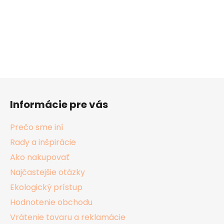
Z
á
Informácie pre vás
p
ä
Prečo sme iní
t
Rady a inšpirácie
i
Ako nakupovať
e
Najčastejšie otázky
Ekologický prístup
Hodnotenie obchodu
Vrátenie tovaru a reklamácie