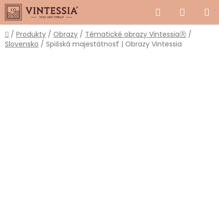
Prejsť
Hľadať
NÁKUP
na
obsah
KOŠÍK
Domov
/
Produkty
/
Obrazy
/
Tématické obrazy VintessiaⓇ
/
Slovensko
/
Spišská majestátnosť | Obrazy Vintessia