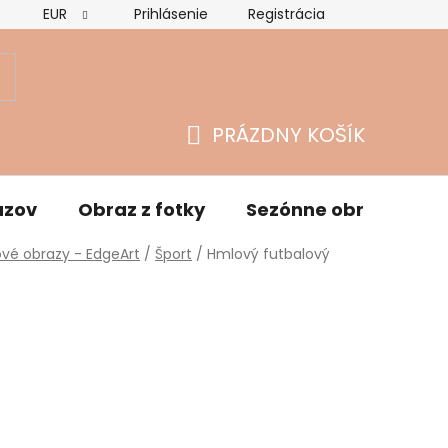
EUR
Prihlásenie
Registrácia
Hodnotenie obchodu
Vrátenie tovaru a reklamácie
O
PRÁZDNY KOŠÍK
NÁKUPNÝ
KOŠÍK
azov
Obraz z fotky
Sezónne obrazy
vé obrazy - EdgeArt
/
Šport
/
Hmlový futbalový