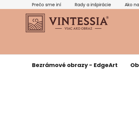
Prejsť
Prečo sme iní
Rady a inšpirácie
Ako n
na
obsah
Bezrámové obrazy - EdgeArt
Ob