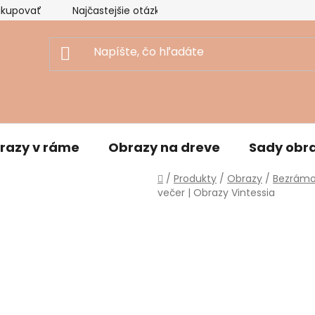
akupovať
Najčastejšie otázky
Ekologický prístup
razy v ráme
Obrazy na dreve
Sady obr
Domov
/
Produkty
/
Obrazy
/
Bezrámo
večer | Obrazy Vintessia