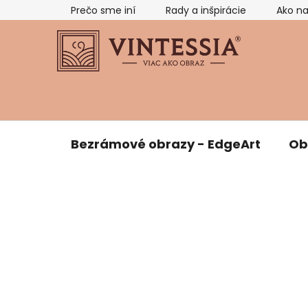
Prejsť
Prečo sme iní
Rady a inšpirácie
Ako n
na
obsah
Bezrámové obrazy - EdgeArt
Ob