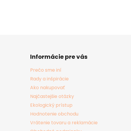
Z
á
Informácie pre vás
p
ä
Prečo sme iní
t
Rady a inšpirácie
i
Ako nakupovať
e
Najčastejšie otázky
Ekologický prístup
Hodnotenie obchodu
Vrátenie tovaru a reklamácie