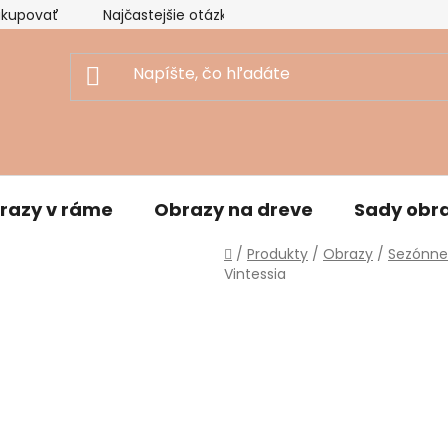
akupovať
Najčastejšie otázky
Ekologický prístup
razy v ráme
Obrazy na dreve
Sady obr
Domov
/
Produkty
/
Obrazy
/
Sezónne
Vintessia