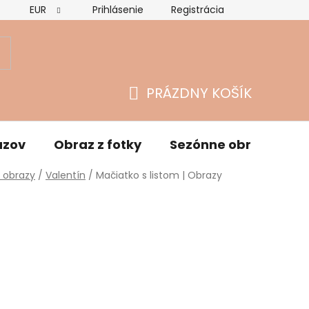
EUR
Prihlásenie
Registrácia
Hodnotenie obchodu
Vrátenie tovaru a reklamácie
O
PRÁZDNY KOŠÍK
NÁKUPNÝ
KOŠÍK
azov
Obraz z fotky
Sezónne obrazy
 obrazy
/
Valentín
/
Mačiatko s listom | Obrazy