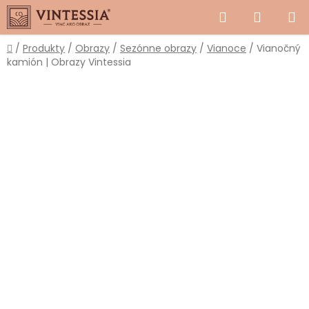
Prejsť
Hľadať
NÁKUP
na
obsah
KOŠÍK
Domov
/
Produkty
/
Obrazy
/
Sezónne obrazy
/
Vianoce
/
Vianočný
kamión | Obrazy Vintessia