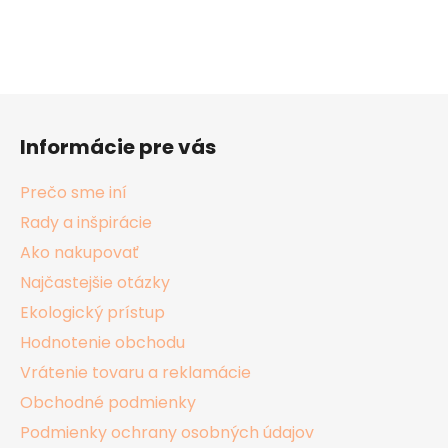
Z
á
Informácie pre vás
p
ä
Prečo sme iní
t
Rady a inšpirácie
i
Ako nakupovať
e
Najčastejšie otázky
Ekologický prístup
Hodnotenie obchodu
Vrátenie tovaru a reklamácie
Obchodné podmienky
Podmienky ochrany osobných údajov