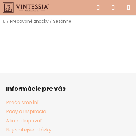
Prejsť
Hľadať
NÁKUP
na
obsah
KOŠÍK
Domov
/
Predávané značky
/
Sezónne
Z
á
Informácie pre vás
p
ä
Prečo sme iní
t
Rady a inšpirácie
i
Ako nakupovať
e
Najčastejšie otázky