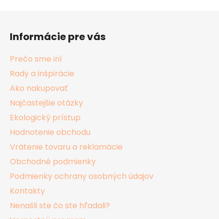
Z
á
Informácie pre vás
p
ä
Prečo sme iní
t
Rady a inšpirácie
i
Ako nakupovať
e
Najčastejšie otázky
Ekologický prístup
Hodnotenie obchodu
Vrátenie tovaru a reklamácie
Obchodné podmienky
Podmienky ochrany osobných údajov
Kontakty
Nenašli ste čo ste hľadali?