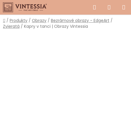
Prejsť
Hľadať
NÁKUP
na
obsah
KOŠÍK
Domov
/
Produkty
/
Obrazy
/
Bezrámové obrazy - EdgeArt
/
Zvieratá
/
Kapry v tanci | Obrazy Vintessia