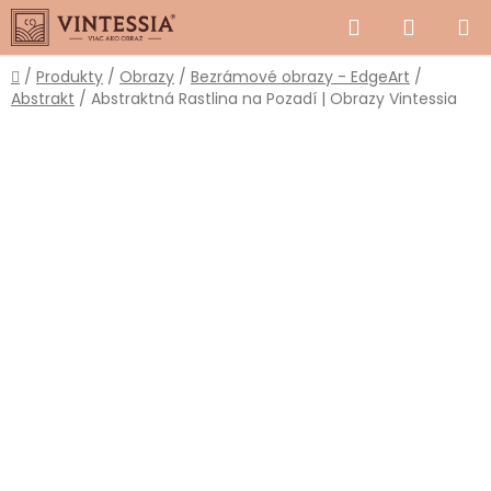
Prejsť
Hľadať
NÁKUP
na
obsah
KOŠÍK
Domov
/
Produkty
/
Obrazy
/
Bezrámové obrazy - EdgeArt
/
Abstrakt
/
Abstraktná Rastlina na Pozadí | Obrazy Vintessia