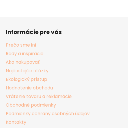
Z
á
Informácie pre vás
p
ä
Prečo sme iní
t
Rady a inšpirácie
i
Ako nakupovať
e
Najčastejšie otázky
Ekologický prístup
Hodnotenie obchodu
Vrátenie tovaru a reklamácie
Obchodné podmienky
Podmienky ochrany osobných údajov
Kontakty