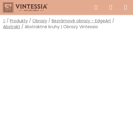
Prejsť
Hľadať
NÁKUP
na
obsah
KOŠÍK
Domov
/
Produkty
/
Obrazy
/
Bezrámové obrazy - EdgeArt
/
Abstrakt
/
Abstraktné kruhy | Obrazy Vintessia