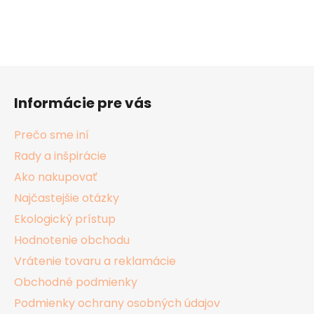
Z
á
Informácie pre vás
p
ä
Prečo sme iní
t
Rady a inšpirácie
i
Ako nakupovať
e
Najčastejšie otázky
Ekologický prístup
Hodnotenie obchodu
Vrátenie tovaru a reklamácie
Obchodné podmienky
Podmienky ochrany osobných údajov