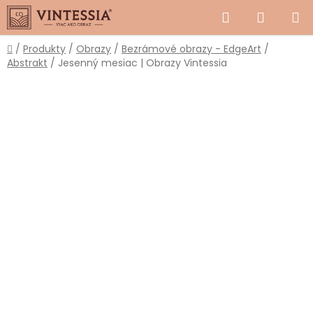
Prejsť
Hľadať
NÁKUP
na
obsah
KOŠÍK
Domov
/
Produkty
/
Obrazy
/
Bezrámové obrazy - EdgeArt
/
Abstrakt
/
Jesenný mesiac | Obrazy Vintessia