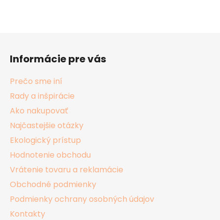
Z
á
Informácie pre vás
p
ä
Prečo sme iní
t
Rady a inšpirácie
i
Ako nakupovať
e
Najčastejšie otázky
Ekologický prístup
Hodnotenie obchodu
Vrátenie tovaru a reklamácie
Obchodné podmienky
Podmienky ochrany osobných údajov
Kontakty