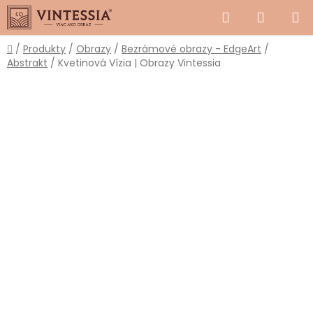
Prejsť
Hľadať
NÁKUP
na
obsah
KOŠÍK
Domov
/
Produkty
/
Obrazy
/
Bezrámové obrazy - EdgeArt
/
Abstrakt
/
Kvetinová Vízia | Obrazy Vintessia