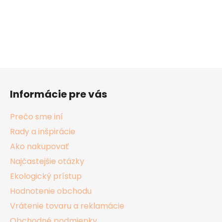
Z
á
Informácie pre vás
p
ä
Prečo sme iní
t
Rady a inšpirácie
i
Ako nakupovať
e
Najčastejšie otázky
Ekologický prístup
Hodnotenie obchodu
Vrátenie tovaru a reklamácie
Obchodné podmienky