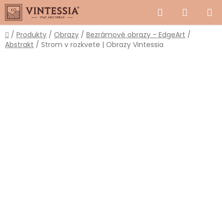
Prejsť
Hľadať
NÁKUP
na
obsah
KOŠÍK
Domov
/
Produkty
/
Obrazy
/
Bezrámové obrazy - EdgeArt
/
Abstrakt
/
Strom v rozkvete | Obrazy Vintessia