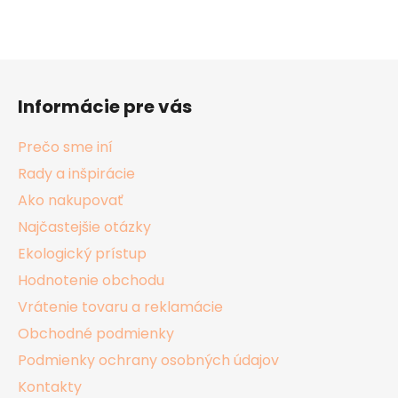
Z
á
Informácie pre vás
p
ä
Prečo sme iní
t
Rady a inšpirácie
i
Ako nakupovať
e
Najčastejšie otázky
Ekologický prístup
Hodnotenie obchodu
Vrátenie tovaru a reklamácie
Obchodné podmienky
Podmienky ochrany osobných údajov
Kontakty