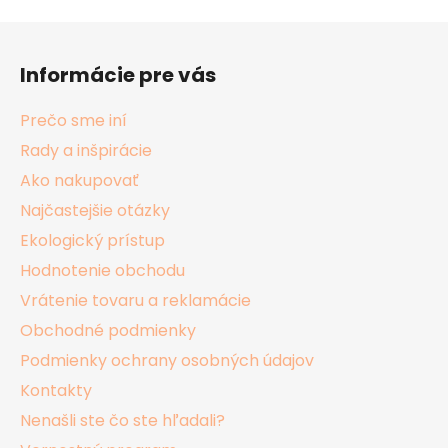
Z
á
Informácie pre vás
p
ä
Prečo sme iní
t
Rady a inšpirácie
i
Ako nakupovať
e
Najčastejšie otázky
Ekologický prístup
Hodnotenie obchodu
Vrátenie tovaru a reklamácie
Obchodné podmienky
Podmienky ochrany osobných údajov
Kontakty
Nenašli ste čo ste hľadali?