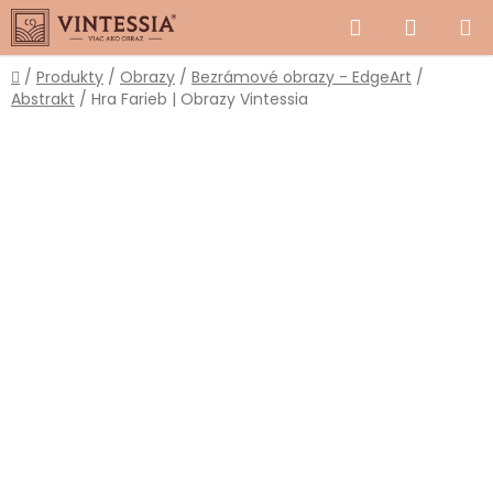
Prejsť
Hľadať
NÁKUP
na
obsah
KOŠÍK
Domov
/
Produkty
/
Obrazy
/
Bezrámové obrazy - EdgeArt
/
Abstrakt
/
Hra Farieb | Obrazy Vintessia