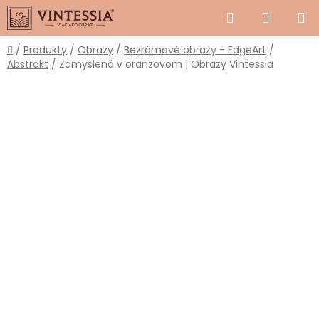
Prejsť
Hľadať
NÁKUP
na
obsah
KOŠÍK
Domov
/
Produkty
/
Obrazy
/
Bezrámové obrazy - EdgeArt
/
Abstrakt
/
Zamyslená v oranžovom | Obrazy Vintessia