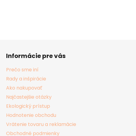
Z
á
Informácie pre vás
p
ä
Prečo sme iní
t
Rady a inšpirácie
i
Ako nakupovať
e
Najčastejšie otázky
Ekologický prístup
Hodnotenie obchodu
Vrátenie tovaru a reklamácie
Obchodné podmienky