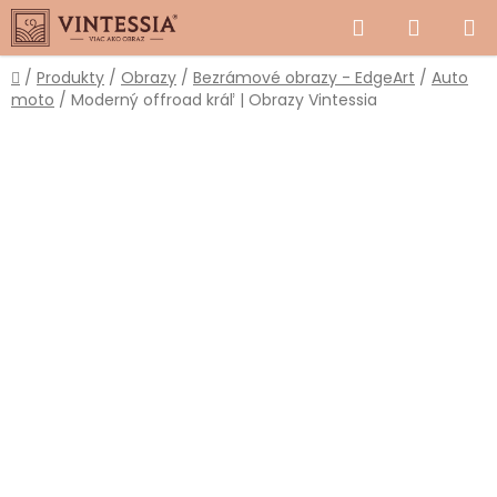
Prejsť
Hľadať
NÁKUP
na
obsah
KOŠÍK
Domov
/
Produkty
/
Obrazy
/
Bezrámové obrazy - EdgeArt
/
Auto
moto
/
Moderný offroad kráľ | Obrazy Vintessia