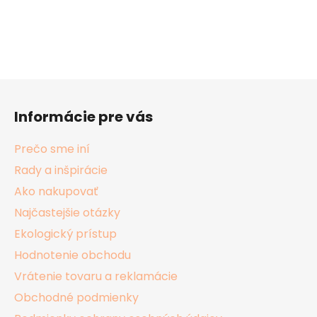
Z
á
Informácie pre vás
p
ä
Prečo sme iní
t
Rady a inšpirácie
i
Ako nakupovať
e
Najčastejšie otázky
Ekologický prístup
Hodnotenie obchodu
Vrátenie tovaru a reklamácie
Obchodné podmienky