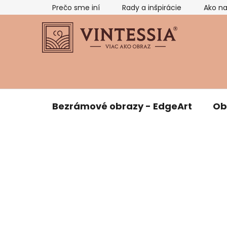
Prejsť
Prečo sme iní
Rady a inšpirácie
Ako n
na
obsah
Bezrámové obrazy - EdgeArt
Ob