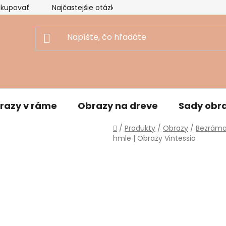
akupovať
Najčastejšie otázky
Ekologický prístup
razy v ráme
Obrazy na dreve
Sady obr
Domov
/
Produkty
/
Obrazy
/
Bezrámo
hmle | Obrazy Vintessia