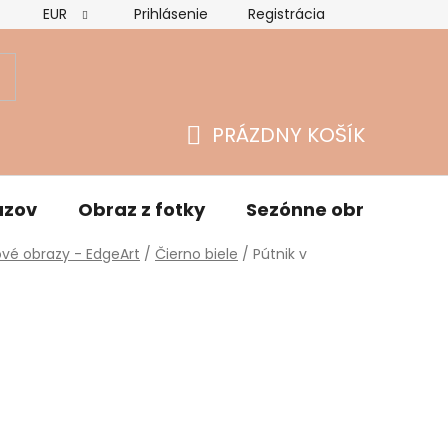
EUR
Prihlásenie
Registrácia
Hodnotenie obchodu
Vrátenie tovaru a reklamácie
O
PRÁZDNY KOŠÍK
NÁKUPNÝ
KOŠÍK
azov
Obraz z fotky
Sezónne obrazy
vé obrazy - EdgeArt
/
Čierno biele
/
Pútnik v