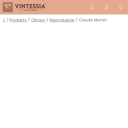
Prejsť
Hľadať
NÁKUP
na
obsah
KOŠÍK
Domov
/
Produkty
/
Obrazy
/
Reprodukcie
/
Claude Monet