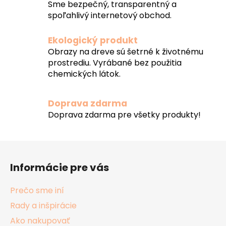
Sme bezpečný, transparentný a
spoľahlivý internetový obchod.
Ekologický produkt
Obrazy na dreve sú šetrné k životnému
prostrediu. Vyrábané bez použitia
chemických látok.
Doprava zdarma
Doprava zdarma pre všetky produkty!
Z
á
Informácie pre vás
p
ä
Prečo sme iní
t
Rady a inšpirácie
i
Ako nakupovať
e