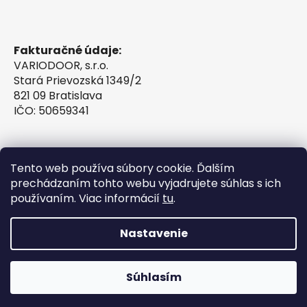
Fakturačné údaje:
VARIODOOR, s.r.o.
Stará Prievozská 1349/2
821 09 Bratislava
IČO: 50659341
Tento web používa súbory cookie. Ďalším
prechádzaním tohto webu vyjadrujete súhlas s ich
používaním. Viac informácií
tu
.
Nastavenie
Vytvoril Shoptet
Súhlasím
Copyright 2026
VINTESSIA®
. Všetky práva
vyhradené.