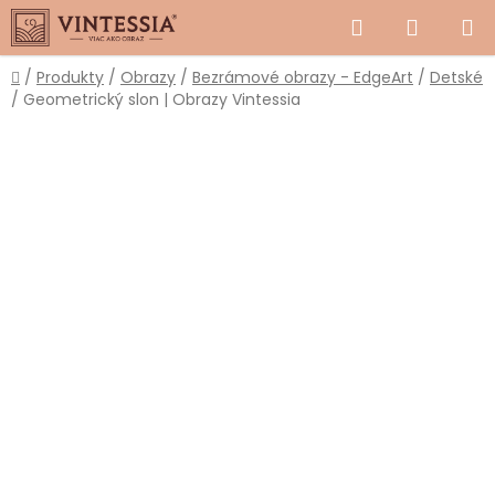
Prejsť
Hľadať
NÁKUP
na
obsah
KOŠÍK
Domov
/
Produkty
/
Obrazy
/
Bezrámové obrazy - EdgeArt
/
Detské
/
Geometrický slon | Obrazy Vintessia