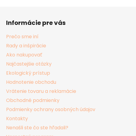
Z
á
Informácie pre vás
p
ä
Prečo sme iní
t
Rady a inšpirácie
i
Ako nakupovať
e
Najčastejšie otázky
Ekologický prístup
Hodnotenie obchodu
Vrátenie tovaru a reklamácie
Obchodné podmienky
Podmienky ochrany osobných údajov
Kontakty
Nenašli ste čo ste hľadali?