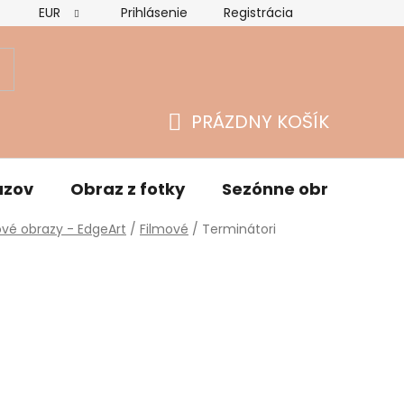
EUR
Prihlásenie
Registrácia
Hodnotenie obchodu
Vrátenie tovaru a reklamácie
O
PRÁZDNY KOŠÍK
NÁKUPNÝ
KOŠÍK
azov
Obraz z fotky
Sezónne obrazy
vé obrazy - EdgeArt
/
Filmové
/
Terminátori