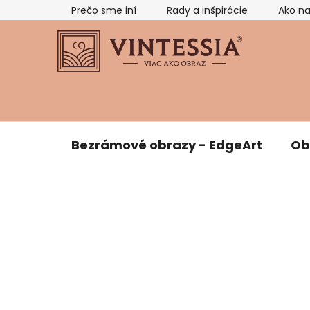
Prejsť
Prečo sme iní
Rady a inšpirácie
Ako n
na
obsah
Bezrámové obrazy - EdgeArt
Ob