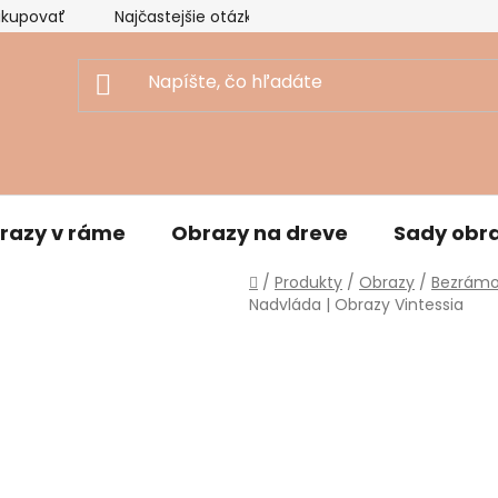
akupovať
Najčastejšie otázky
Ekologický prístup
razy v ráme
Obrazy na dreve
Sady obr
Domov
/
Produkty
/
Obrazy
/
Bezrámo
Nadvláda | Obrazy Vintessia