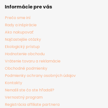
á
Informácie pre vás
p
ä
Prečo sme iní
t
Rady a inšpirácie
i
Ako nakupovať
e
Najčastejšie otázky
Ekologický prístup
Hodnotenie obchodu
Vrátenie tovaru a reklamácie
Obchodné podmienky
Podmienky ochrany osobných údajov
Kontakty
Nenašli ste čo ste hľadali?
Vernostný program
Registrácia affiliate partnera