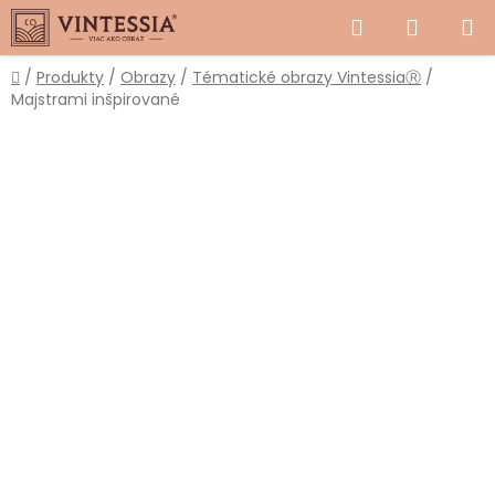
Prejsť
Hľadať
NÁKUP
na
obsah
KOŠÍK
Domov
/
Produkty
/
Obrazy
/
Tématické obrazy VintessiaⓇ
/
Majstrami inšpirované