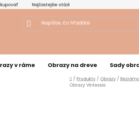
akupovať
Najčastejšie otázky
Ekologický prístup
razy v ráme
Obrazy na dreve
Sady obr
Domov
/
Produkty
/
Obrazy
/
Bezrámo
Obrazy Vintessia