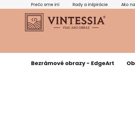
Prejsť
Prečo sme iní
Rady a inšpirácie
Ako n
na
obsah
Bezrámové obrazy - EdgeArt
Ob