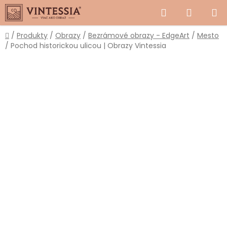
Prejsť
Hľadať
NÁKUP
na
obsah
KOŠÍK
Domov
/
Produkty
/
Obrazy
/
Bezrámové obrazy - EdgeArt
/
Mesto
/
Pochod historickou ulicou | Obrazy Vintessia