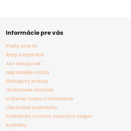
Z
á
Informácie pre vás
p
ä
Prečo sme iní
t
Rady a inšpirácie
i
Ako nakupovať
e
Najčastejšie otázky
Ekologický prístup
Hodnotenie obchodu
Vrátenie tovaru a reklamácie
Obchodné podmienky
Podmienky ochrany osobných údajov
Kontakty