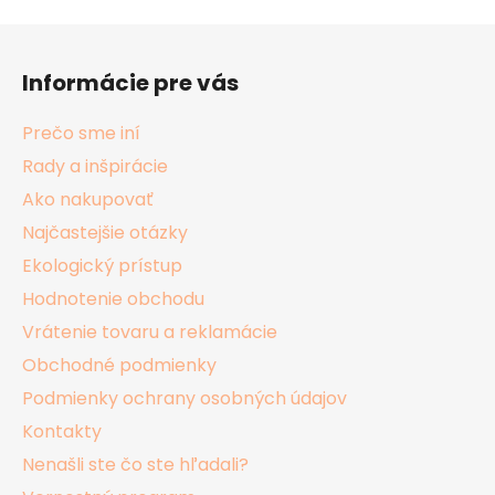
Z
á
Informácie pre vás
p
ä
Prečo sme iní
t
Rady a inšpirácie
i
Ako nakupovať
e
Najčastejšie otázky
Ekologický prístup
Hodnotenie obchodu
Vrátenie tovaru a reklamácie
Obchodné podmienky
Podmienky ochrany osobných údajov
Kontakty
Nenašli ste čo ste hľadali?