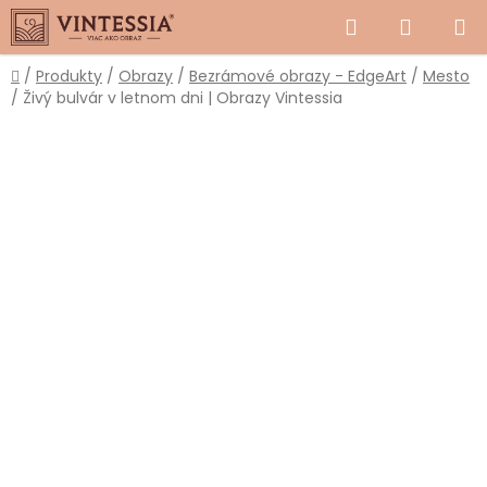
Prejsť
Hľadať
NÁKUP
na
obsah
KOŠÍK
Domov
/
Produkty
/
Obrazy
/
Bezrámové obrazy - EdgeArt
/
Mesto
/
Živý bulvár v letnom dni | Obrazy Vintessia