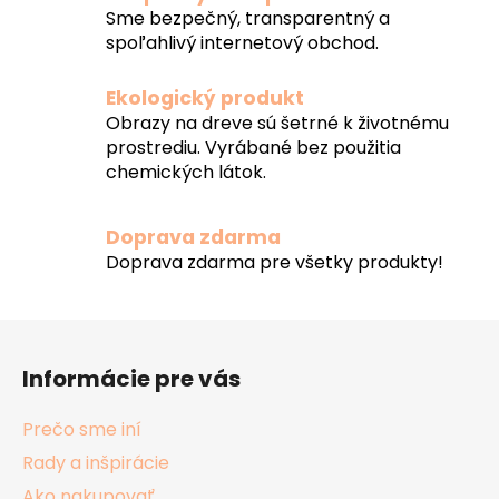
Sme bezpečný, transparentný a
spoľahlivý internetový obchod.
Ekologický produkt
Obrazy na dreve sú šetrné k životnému
prostrediu. Vyrábané bez použitia
chemických látok.
Doprava zdarma
Doprava zdarma pre všetky produkty!
Z
á
Informácie pre vás
p
ä
Prečo sme iní
t
Rady a inšpirácie
i
Ako nakupovať