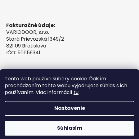
Fakturačné údaje:
VARIODOOR, s.r.o.
Stará Prievozská 1349/2
821 09 Bratislava
IČO: 50659341
Tento web používa súbory cookie. Ďalším
prechádzaním tohto webu vyjadrujete súhlas s ich
používaním. Viac informácií
tu
.
Nastavenie
Vytvoril Shoptet
Súhlasím
Copyright 2026
VINTESSIA®
. Všetky práva
vyhradené.