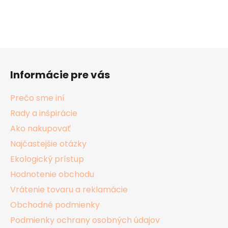
Z
á
Informácie pre vás
p
ä
Prečo sme iní
t
Rady a inšpirácie
i
Ako nakupovať
e
Najčastejšie otázky
Ekologický prístup
Hodnotenie obchodu
Vrátenie tovaru a reklamácie
Obchodné podmienky
Podmienky ochrany osobných údajov