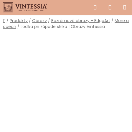
Prejsť
Hľadať
NÁKUP
na
obsah
KOŠÍK
Domov
/
Produkty
/
Obrazy
/
Bezrámové obrazy - EdgeArt
/
More a
oceán
/
Loďka pri západe slnka | Obrazy Vintessia