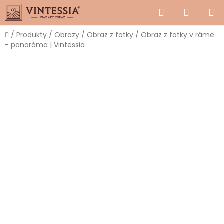
Prejsť
Hľadať
NÁKUP
na
obsah
KOŠÍK
Domov
/
Produkty
/
Obrazy
/
Obraz z fotky
/
Obraz z fotky v ráme
- panoráma | Vintessia