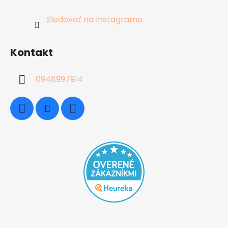
Sledovať na Instagrame
Kontakt
0948997914
Okamžitá zľava 5 EUR na prvý
ÁNO
Nie
nákup?