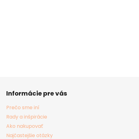
Z
á
Informácie pre vás
p
ä
Prečo sme iní
t
Rady a inšpirácie
i
Ako nakupovať
e
Najčastejšie otázky