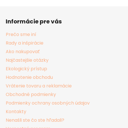
Z
á
Informácie pre vás
p
ä
Prečo sme iní
t
Rady a inšpirácie
i
Ako nakupovať
e
Najčastejšie otázky
Ekologický prístup
Hodnotenie obchodu
Vrátenie tovaru a reklamácie
Obchodné podmienky
Podmienky ochrany osobných údajov
Kontakty
Nenašli ste čo ste hľadali?