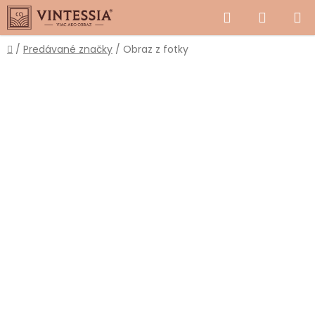
Prejsť
Hľadať
NÁKUP
na
obsah
KOŠÍK
Domov
/
Predávané značky
/
Obraz z fotky