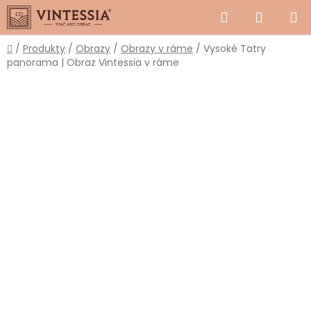
Prejsť
Hľadať
NÁKUP
na
obsah
KOŠÍK
Domov
/
Produkty
/
Obrazy
/
Obrazy v ráme
/
Vysoké Tatry
panorama | Obraz Vintessia v ráme