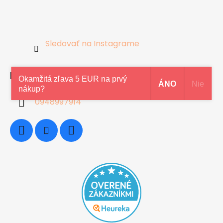
Sledovať na Instagrame
Kontakt
Okamžitá zľava 5 EUR na prvý
ÁNO
Nie
nákup?
0948997914