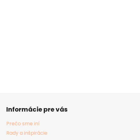
Z
á
Informácie pre vás
p
ä
Prečo sme iní
t
Rady a inšpirácie
i