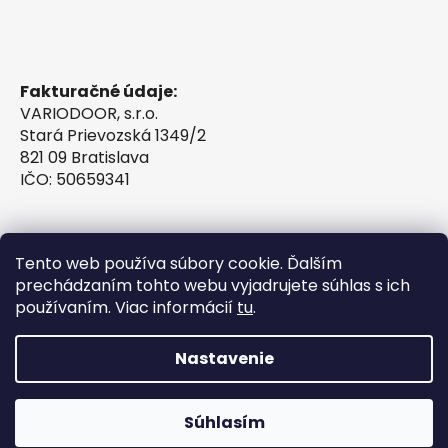
Fakturačné údaje:
VARIODOOR, s.r.o.
Stará Prievozská 1349/2
821 09 Bratislava
IČO: 50659341
Tento web používa súbory cookie. Ďalším
prechádzaním tohto webu vyjadrujete súhlas s ich
používaním. Viac informácií
tu
.
Nastavenie
Vytvoril Shoptet
Súhlasím
Copyright 2026
VINTESSIA®
. Všetky práva