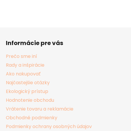
Z
á
Informácie pre vás
p
ä
Prečo sme iní
t
Rady a inšpirácie
i
Ako nakupovať
e
Najčastejšie otázky
Ekologický prístup
Hodnotenie obchodu
Vrátenie tovaru a reklamácie
Obchodné podmienky
Podmienky ochrany osobných údajov