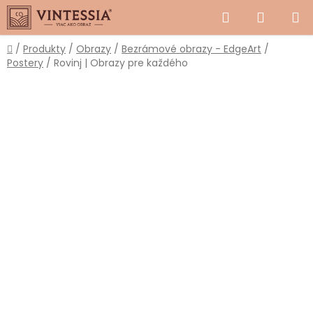
Prejsť
Hľadať
NÁKUP
na
obsah
KOŠÍK
Domov
/
Produkty
/
Obrazy
/
Bezrámové obrazy - EdgeArt
/
Postery
/
Rovinj | Obrazy pre každého