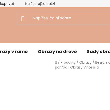
akupovať
Najčastejšie otázky
Ekologický prístup
razy v ráme
Obrazy na dreve
Sady obr
Domov
/
Produkty
/
Obrazy
/
Bezrámo
pohľad | Obrazy Vintessia