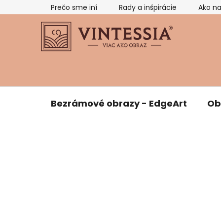
Prejsť
Prečo sme iní
Rady a inšpirácie
Ako n
na
obsah
Bezrámové obrazy - EdgeArt
Ob