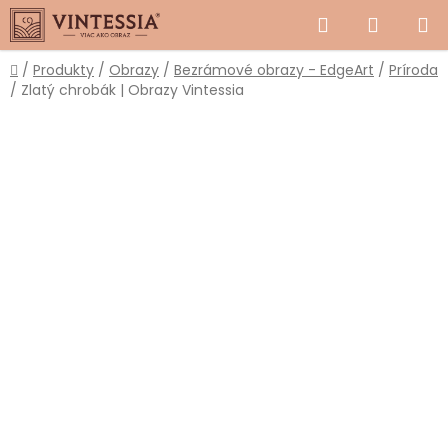
Prejsť
Hľadať
NÁKUP
na
obsah
KOŠÍK
Domov
/
Produkty
/
Obrazy
/
Bezrámové obrazy - EdgeArt
/
Príroda
/
Zlatý chrobák | Obrazy Vintessia