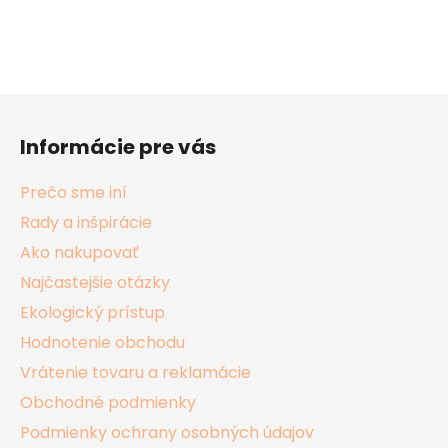
Z
á
Informácie pre vás
p
ä
Prečo sme iní
t
Rady a inšpirácie
i
Ako nakupovať
e
Najčastejšie otázky
Ekologický prístup
Hodnotenie obchodu
Vrátenie tovaru a reklamácie
Obchodné podmienky
Podmienky ochrany osobných údajov