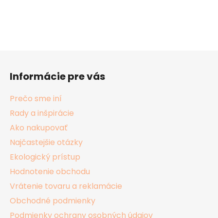
Z
á
Informácie pre vás
p
ä
Prečo sme iní
t
Rady a inšpirácie
i
Ako nakupovať
e
Najčastejšie otázky
Ekologický prístup
Hodnotenie obchodu
Vrátenie tovaru a reklamácie
Obchodné podmienky
Podmienky ochrany osobných údajov