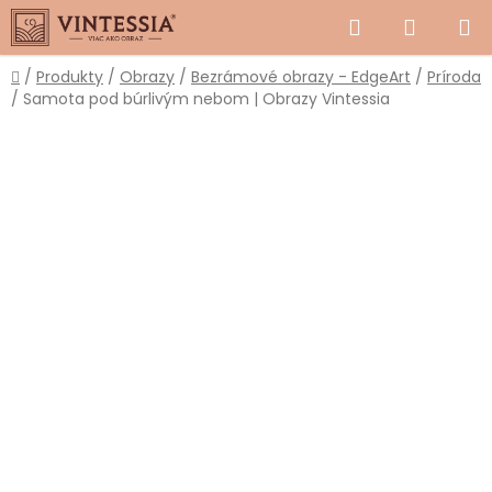
Prejsť
Hľadať
NÁKUP
na
obsah
KOŠÍK
Domov
/
Produkty
/
Obrazy
/
Bezrámové obrazy - EdgeArt
/
Príroda
/
Samota pod búrlivým nebom | Obrazy Vintessia