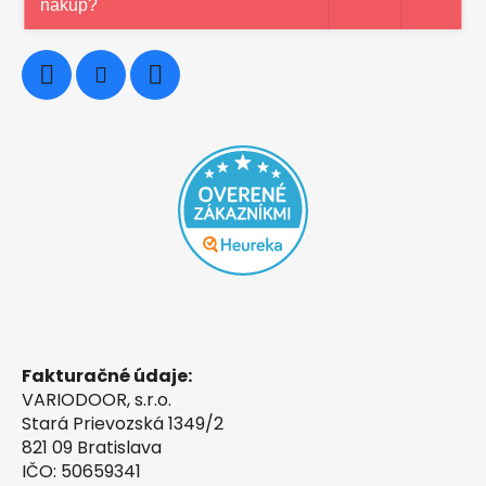
nákup?
0948997914
Fakturačné údaje:
VARIODOOR, s.r.o.
Stará Prievozská 1349/2
821 09 Bratislava
IČO: 50659341