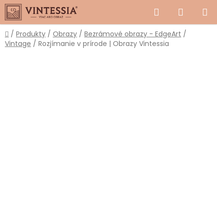
Prejsť
Hľadať
NÁKUP
na
obsah
KOŠÍK
Domov
/
Produkty
/
Obrazy
/
Bezrámové obrazy - EdgeArt
/
Vintage
/
Rozjímanie v prírode | Obrazy Vintessia