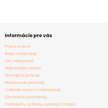
Z
á
Informácie pre vás
p
ä
Prečo sme iní
t
Rady a inšpirácie
i
Ako nakupovať
e
Najčastejšie otázky
Ekologický prístup
Hodnotenie obchodu
Vrátenie tovaru a reklamácie
Obchodné podmienky
Podmienky ochrany osobných údajov