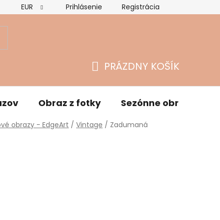
EUR
Prihlásenie
Registrácia
Hodnotenie obchodu
Vrátenie tovaru a reklamácie
O
PRÁZDNY KOŠÍK
NÁKUPNÝ
KOŠÍK
azov
Obraz z fotky
Sezónne obrazy
vé obrazy - EdgeArt
/
Vintage
/
Zadumaná