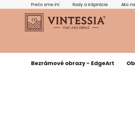
Prejsť
Prečo sme iní
Rady a inšpirácie
Ako n
na
obsah
Bezrámové obrazy - EdgeArt
Ob