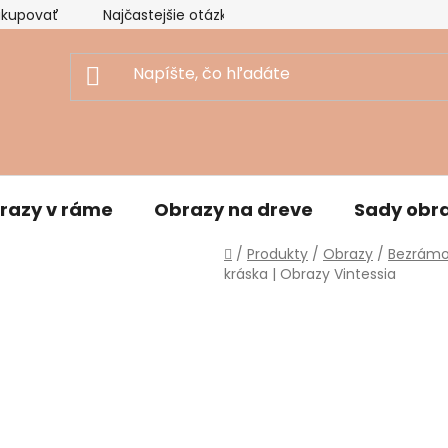
akupovať
Najčastejšie otázky
Ekologický prístup
razy v ráme
Obrazy na dreve
Sady obr
Domov
/
Produkty
/
Obrazy
/
Bezrámo
kráska | Obrazy Vintessia