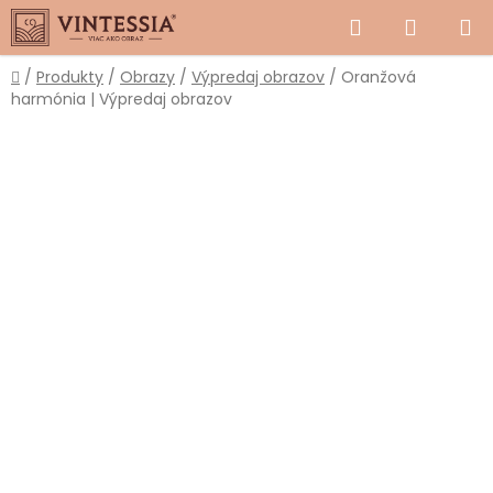
Prejsť
Hľadať
NÁKUP
na
obsah
KOŠÍK
Domov
/
Produkty
/
Obrazy
/
Výpredaj obrazov
/
Oranžová
harmónia | Výpredaj obrazov