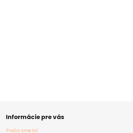
Z
á
Informácie pre vás
p
ä
Prečo sme iní