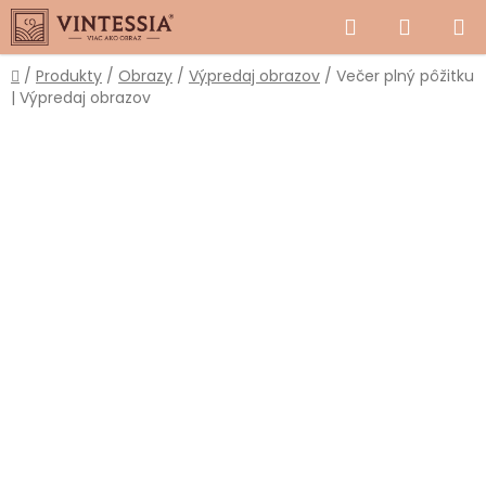
Prejsť
Hľadať
NÁKUP
na
obsah
KOŠÍK
Domov
/
Produkty
/
Obrazy
/
Výpredaj obrazov
/
Večer plný pôžitku
| Výpredaj obrazov