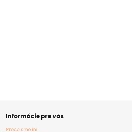
Z
á
Informácie pre vás
p
ä
Prečo sme iní