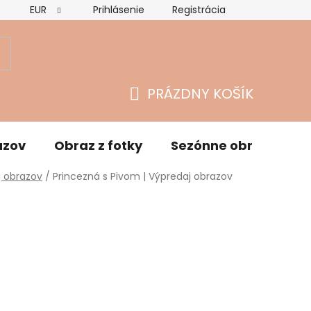
EUR
Prihlásenie
Registrácia
Hodnotenie obchodu
Vrátenie tovaru a reklamácie
O
PRÁZDNY KOŠÍK
NÁKUPNÝ
KOŠÍK
azov
Obraz z fotky
Sezónne obrazy
j obrazov
/
Princezná s Pivom | Výpredaj obrazov