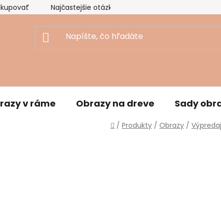
akupovať
Najčastejšie otázky
Ekologický prístup
razy v ráme
Obrazy na dreve
Sady obr
Domov
/
Produkty
/
Obrazy
/
Výpreda