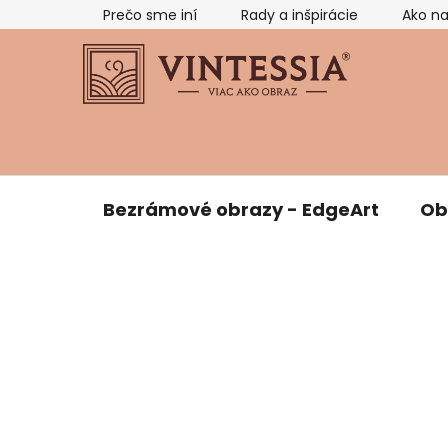
Prejsť
Prečo sme iní
Rady a inšpirácie
Ako n
na
obsah
Bezrámové obrazy - EdgeArt
Ob