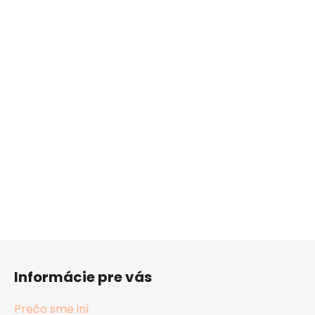
Z
á
Informácie pre vás
p
ä
Prečo sme iní