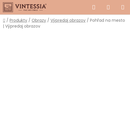
Prejsť
Hľadať
NÁKUP
na
obsah
KOŠÍK
Domov
/
Produkty
/
Obrazy
/
Výpredaj obrazov
/
Pohľad na mesto
| Výpredaj obrazov