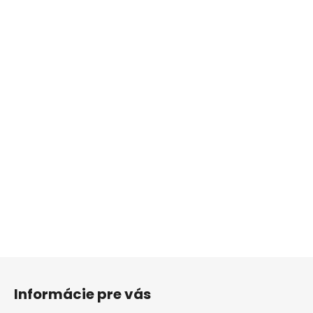
Z
á
Informácie pre vás
p