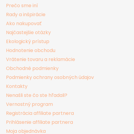
ä
Prečo sme iní
t
Rady a inšpirácie
i
Ako nakupovať
e
Najčastejšie otázky
Ekologický prístup
Hodnotenie obchodu
Vrátenie tovaru a reklamácie
Obchodné podmienky
Podmienky ochrany osobných údajov
Kontakty
Nenašli ste čo ste hľadali?
Vernostný program
Registrácia affiliate partnera
Prihlásenie affiliate partnera
Moja objednávka