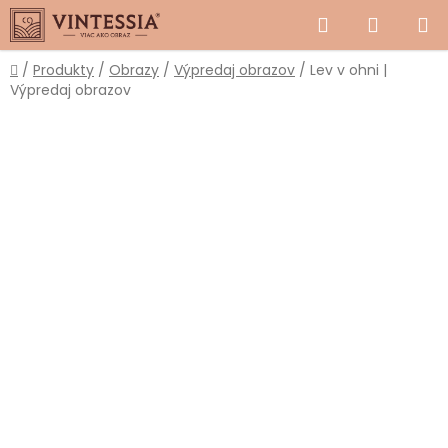
Prejsť
Hľadať
NÁKUP
na
obsah
KOŠÍK
Domov
/
Produkty
/
Obrazy
/
Výpredaj obrazov
/
Lev v ohni |
Výpredaj obrazov