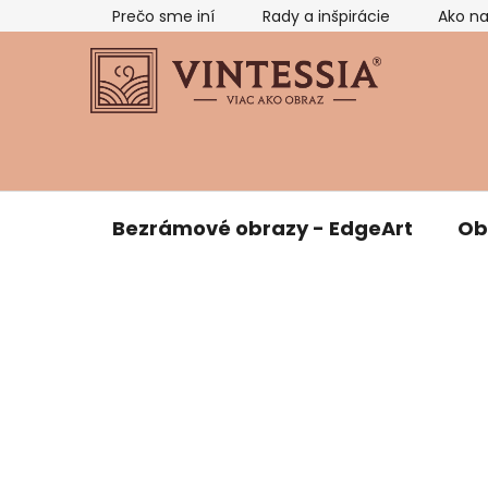
Prejsť
Prečo sme iní
Rady a inšpirácie
Ako n
na
obsah
Bezrámové obrazy - EdgeArt
Ob