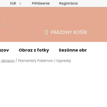
EUR
Prihlásenie
Registrácia
Hodnotenie obchodu
Vrátenie tovaru a reklamácie
O
PRÁZDNY KOŠÍK
NÁKUPNÝ
KOŠÍK
azov
Obraz z fotky
Sezónne obrazy
j obrazov
/
Plamenistý Pokémon | Výpredaj