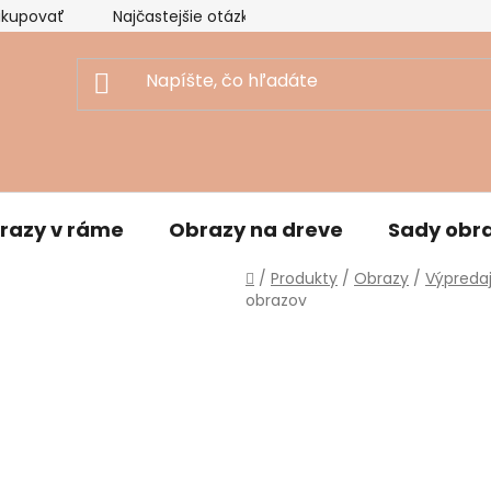
akupovať
Najčastejšie otázky
Ekologický prístup
razy v ráme
Obrazy na dreve
Sady obr
Domov
/
Produkty
/
Obrazy
/
Výpreda
obrazov