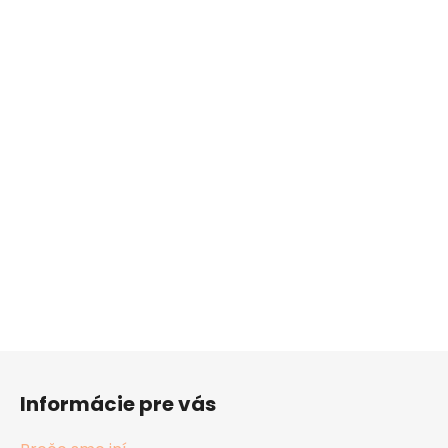
Z
á
Informácie pre vás
p
ä