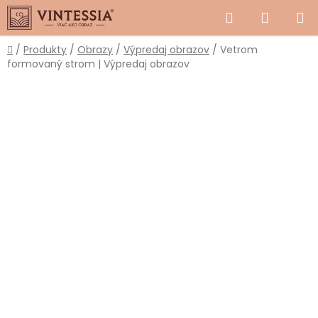
Prejsť
Hľadať
NÁKUP
na
obsah
KOŠÍK
Domov
/
Produkty
/
Obrazy
/
Výpredaj obrazov
/
Vetrom
formovaný strom | Výpredaj obrazov