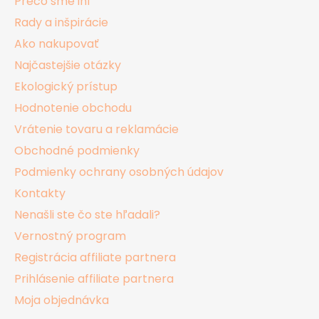
Prečo sme iní
t
Rady a inšpirácie
i
Ako nakupovať
e
Najčastejšie otázky
Ekologický prístup
Hodnotenie obchodu
Vrátenie tovaru a reklamácie
Obchodné podmienky
Podmienky ochrany osobných údajov
Kontakty
Nenašli ste čo ste hľadali?
Vernostný program
Registrácia affiliate partnera
Prihlásenie affiliate partnera
Moja objednávka