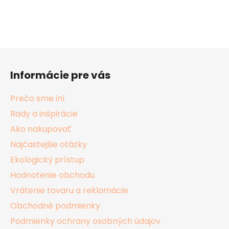
Z
á
Informácie pre vás
p
ä
Prečo sme iní
t
Rady a inšpirácie
i
Ako nakupovať
e
Najčastejšie otázky
Ekologický prístup
Hodnotenie obchodu
Vrátenie tovaru a reklamácie
Obchodné podmienky
Podmienky ochrany osobných údajov