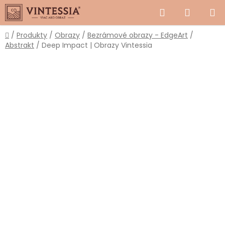
Prejsť
Hľadať
NÁKUP
na
obsah
KOŠÍK
Domov
/
Produkty
/
Obrazy
/
Bezrámové obrazy - EdgeArt
/
Abstrakt
/
Deep Impact | Obrazy Vintessia