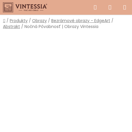
Prejsť
Hľadať
NÁKUP
na
obsah
KOŠÍK
Domov
/
Produkty
/
Obrazy
/
Bezrámové obrazy - EdgeArt
/
Abstrakt
/
Nočná Pôvabnosť | Obrazy Vintessia