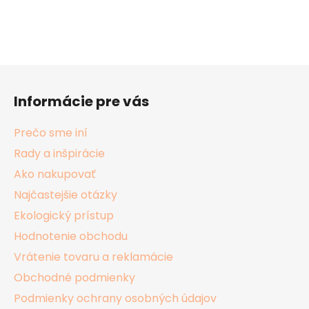
Z
á
Informácie pre vás
p
ä
Prečo sme iní
t
Rady a inšpirácie
i
Ako nakupovať
e
Najčastejšie otázky
Ekologický prístup
Hodnotenie obchodu
Vrátenie tovaru a reklamácie
Obchodné podmienky
Podmienky ochrany osobných údajov