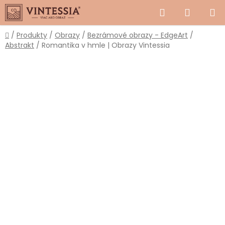
Prejsť
Hľadať
NÁKUP
na
obsah
KOŠÍK
Domov
/
Produkty
/
Obrazy
/
Bezrámové obrazy - EdgeArt
/
Abstrakt
/
Romantika v hmle | Obrazy Vintessia