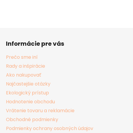
Z
á
Informácie pre vás
p
ä
Prečo sme iní
t
Rady a inšpirácie
i
Ako nakupovať
e
Najčastejšie otázky
Ekologický prístup
Hodnotenie obchodu
Vrátenie tovaru a reklamácie
Obchodné podmienky
Podmienky ochrany osobných údajov