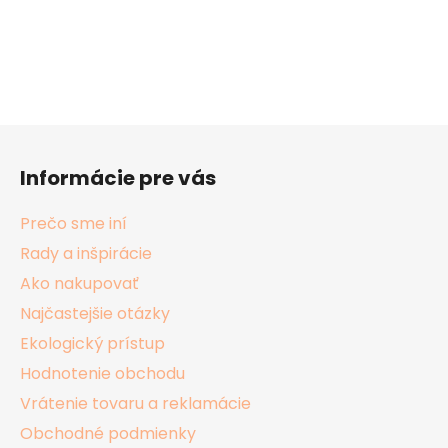
Z
á
Informácie pre vás
p
ä
Prečo sme iní
t
Rady a inšpirácie
i
Ako nakupovať
e
Najčastejšie otázky
Ekologický prístup
Hodnotenie obchodu
Vrátenie tovaru a reklamácie
Obchodné podmienky