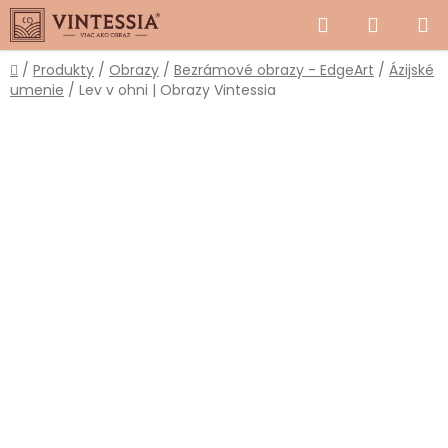
Prejsť
Hľadať
NÁKUP
na
obsah
KOŠÍK
Domov
/
Produkty
/
Obrazy
/
Bezrámové obrazy - EdgeArt
/
Ázijské
umenie
/
Lev v ohni | Obrazy Vintessia