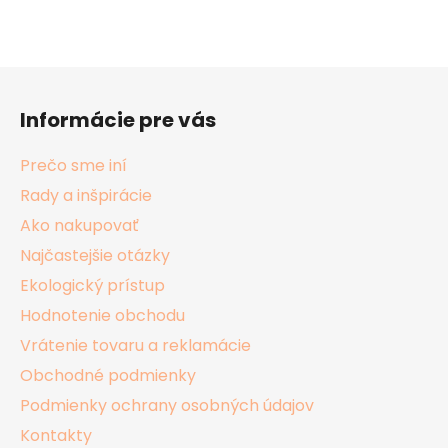
Z
á
Informácie pre vás
p
ä
Prečo sme iní
t
Rady a inšpirácie
i
Ako nakupovať
e
Najčastejšie otázky
Ekologický prístup
Hodnotenie obchodu
Vrátenie tovaru a reklamácie
Obchodné podmienky
Podmienky ochrany osobných údajov
Kontakty