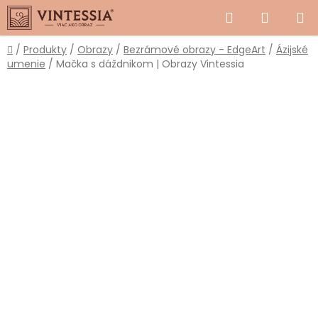
Prejsť
Hľadať
NÁKUP
na
obsah
KOŠÍK
Domov
/
Produkty
/
Obrazy
/
Bezrámové obrazy - EdgeArt
/
Ázijské
umenie
/
Mačka s dáždnikom | Obrazy Vintessia