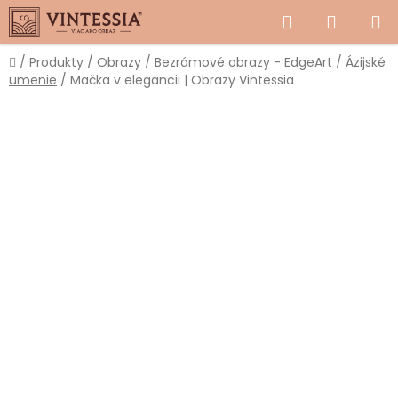
Prejsť
Hľadať
NÁKUP
na
obsah
KOŠÍK
Domov
/
Produkty
/
Obrazy
/
Bezrámové obrazy - EdgeArt
/
Ázijské
umenie
/
Mačka v elegancii | Obrazy Vintessia