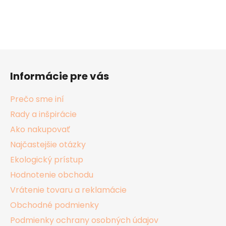
Z
á
Informácie pre vás
p
ä
Prečo sme iní
t
Rady a inšpirácie
i
Ako nakupovať
e
Najčastejšie otázky
Ekologický prístup
Hodnotenie obchodu
Vrátenie tovaru a reklamácie
Obchodné podmienky
Podmienky ochrany osobných údajov